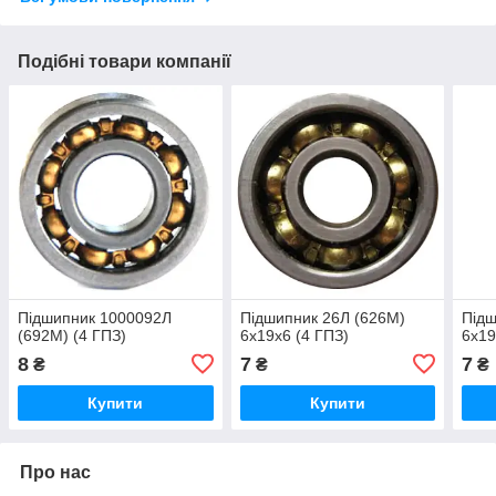
Подібні товари компанії
Підшипник 1000092Л
Підшипник 26Л (626M)
Підш
(692M) (4 ГПЗ)
6х19х6 (4 ГПЗ)
6х19
8
7
7
₴
₴
₴
Купити
Купити
Про нас