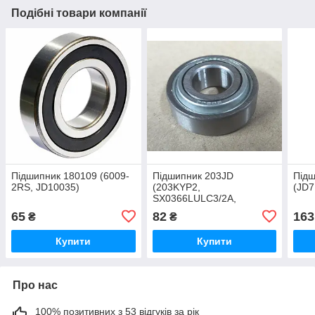
Подібні товари компанії
Підшипник 180109 (6009-
Підшипник 203JD
Під
2RS, JD10035)
(203KYP2,
(JD7
SX0366LULC3/2A,
AA35638) 17х40х14
65
82
163
₴
₴
(KABAT)
Купити
Купити
Про нас
100% позитивних з 53 відгуків за рік