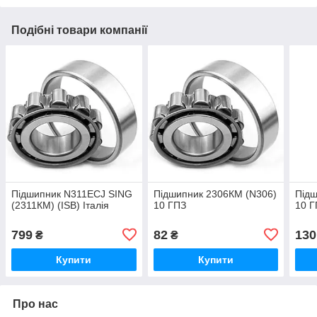
Подібні товари компанії
Підшипник N311ECJ SING
Підшипник 2306КМ (N306)
Підш
(2311КМ) (ISB) Італія
10 ГПЗ
10 Г
799
82
130
₴
₴
Купити
Купити
Про нас