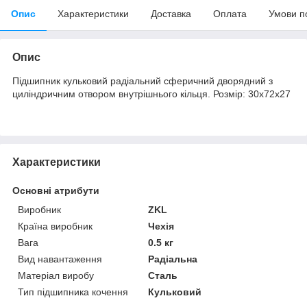
Опис
Характеристики
Доставка
Оплата
Умови п
Опис
Підшипник кульковий радіальний сферичний дворядний з
циліндричним отвором внутрішнього кільця. Розмір: 30х72х27
Характеристики
Основні атрибути
Виробник
ZKL
Країна виробник
Чехія
Вага
0.5 кг
Вид навантаження
Радіальна
Матеріал виробу
Сталь
Тип підшипника кочення
Кульковий