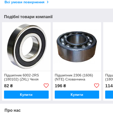
Всі умови повернення
Подібні товари компанії
Підшипник 6002-2RS
Підшипник 2306 (1606)
Підш
(180102) (ZKL) Чехія
(NTE) Словаччина
(180
82
196
114
₴
₴
Купити
Купити
Про нас