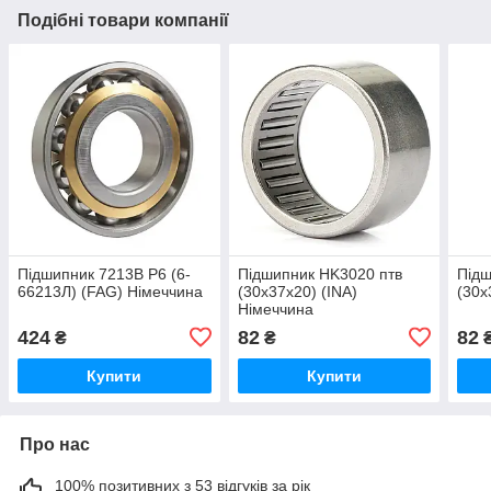
Подібні товари компанії
Підшипник 7213B P6 (6-
Підшипник HK3020 птв
Підш
66213Л) (FAG) Німеччина
(30x37x20) (INA)
(30x
Німеччина
424
82
82
₴
₴
Купити
Купити
Про нас
100% позитивних з 53 відгуків за рік