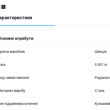
арактеристики
Основні атрибути
раїна виробник
Швеція
ага
0.957 кг
ид навантаження
Радіальн
атеріал виробу
Сталь
ип підшипника кочення
Кулькови