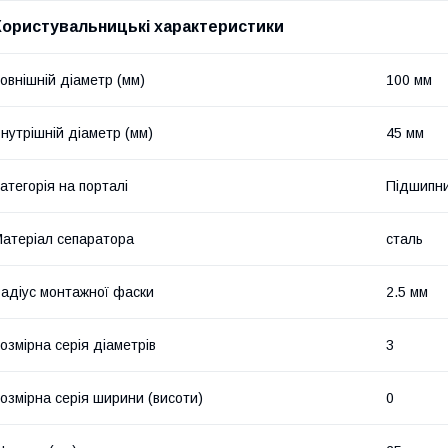
Користувальницькі характеристики
овнішній діаметр (мм)
100 мм
нутрішній діаметр (мм)
45 мм
атегорія на порталі
Підшипни
атеріал сепаратора
сталь
адіус монтажної фаски
2.5 мм
озмірна серія діаметрів
3
озмірна серія ширини (висоти)
0