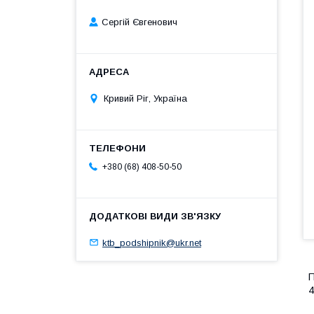
Сергій Євгенович
Кривий Ріг, Україна
+380 (68) 408-50-50
ktb_podshipnik@ukr.net
П
4