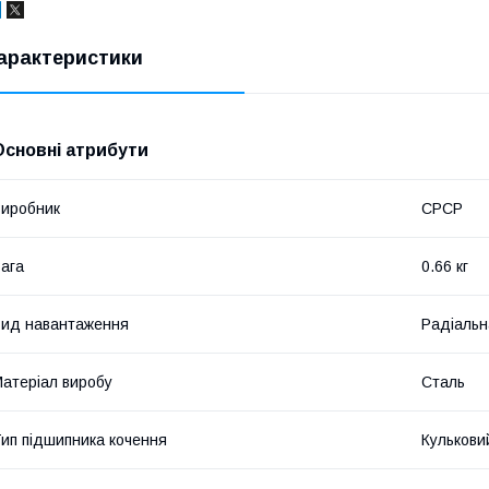
арактеристики
Основні атрибути
иробник
СРСР
ага
0.66 кг
ид навантаження
Радіальн
атеріал виробу
Сталь
ип підшипника кочення
Кулькови