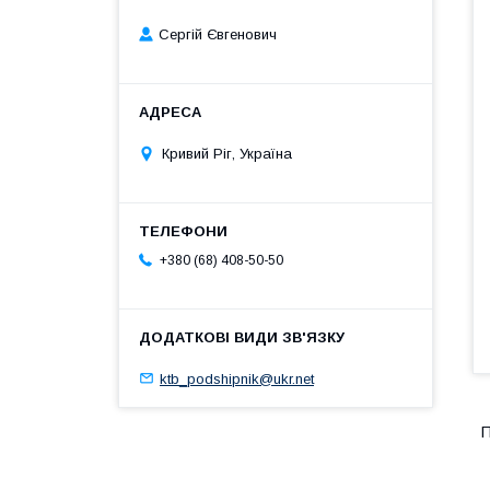
Сергій Євгенович
Кривий Ріг, Україна
+380 (68) 408-50-50
ktb_podshipnik@ukr.net
П