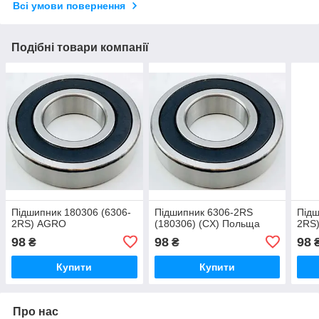
Всі умови повернення
Подібні товари компанії
Підшипник 180306 (6306-
Підшипник 6306-2RS
Підш
2RS) AGRO
(180306) (CX) Польща
2RS
98
98
98
₴
₴
Купити
Купити
Про нас