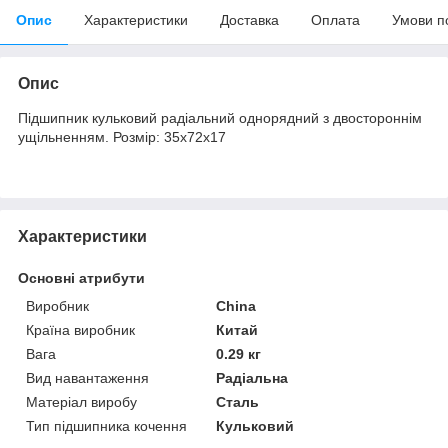
Опис
Характеристики
Доставка
Оплата
Умови п
Опис
Підшипник кульковий радіальний однорядний з двостороннім
ущільненням. Розмір: 35х72х17
Характеристики
Основні атрибути
Виробник
China
Країна виробник
Китай
Вага
0.29 кг
Вид навантаження
Радіальна
Матеріал виробу
Сталь
Тип підшипника кочення
Кульковий