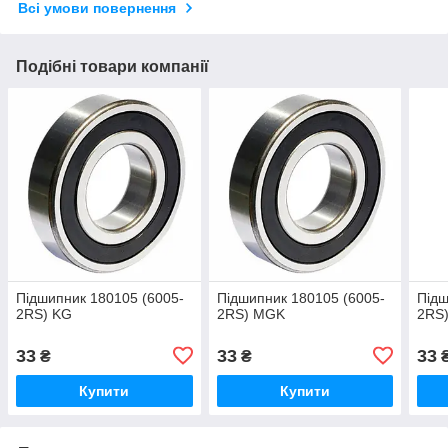
Всі умови повернення
Подібні товари компанії
Підшипник 180105 (6005-
Підшипник 180105 (6005-
Підш
2RS) KG
2RS) MGK
2RS
33
33
33
₴
₴
Купити
Купити