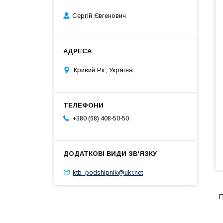
Сергій Євгенович
Кривий Ріг, Україна
+380 (68) 408-50-50
ktb_podshipnik@ukr.net
П