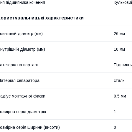
ип підшипника кочення
Кулькови
Користувальницькі характеристики
овнішній діаметр (мм)
26 мм
нутрішній діаметр (мм)
10 мм
атегорія на порталі
Підшипни
атеріал сепаратора
сталь
адіус монтажної фаски
0.5 мм
озмірна серія діаметрів
1
озмірна серія ширини (висоти)
0