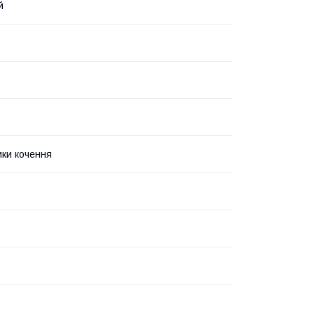
й
ки кочення