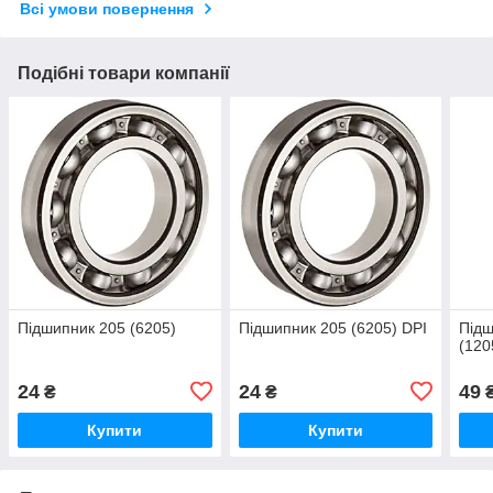
Всі умови повернення
Подібні товари компанії
Підшипник 205 (6205)
Підшипник 205 (6205) DPI
Підш
(120
24
24
49
₴
₴
Купити
Купити