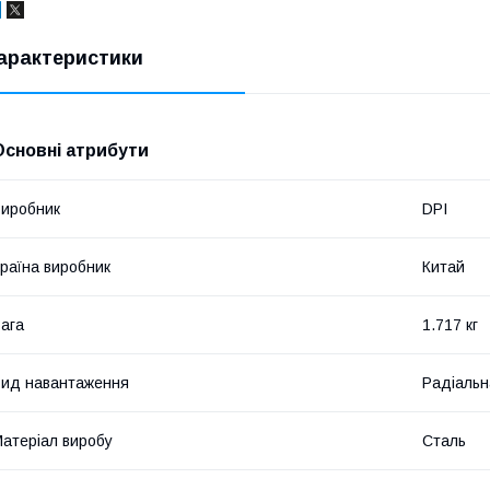
арактеристики
Основні атрибути
иробник
DPI
раїна виробник
Китай
ага
1.717 кг
ид навантаження
Радіальн
атеріал виробу
Сталь