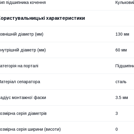
ип підшипника кочення
Кулькови
Користувальницькі характеристики
овнішній діаметр (мм)
130 мм
нутрішній діаметр (мм)
60 мм
атегорія на порталі
Підшипни
атеріал сепаратора
сталь
адіус монтажної фаски
3.5 мм
озмірна серія діаметрів
3
озмірна серія ширини (висоти)
0