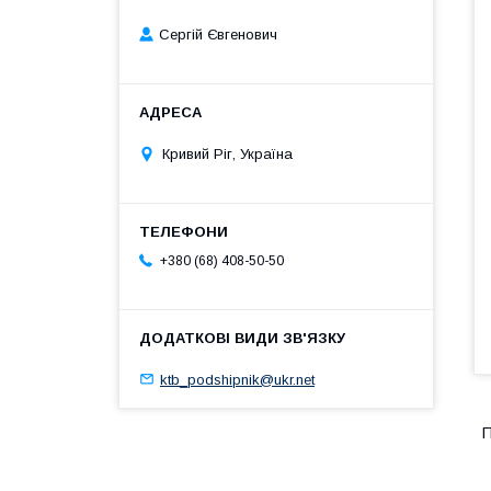
Сергій Євгенович
Кривий Ріг, Україна
+380 (68) 408-50-50
ktb_podshipnik@ukr.net
П