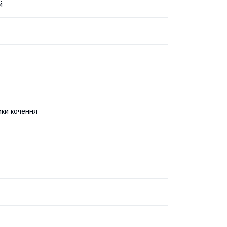
й
ки кочення